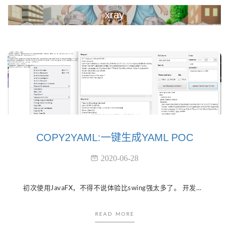
xray
COPY2YAML:一键生成YAML POC
2020-06-28
初次使用JavaFX，不得不说体验比swing强太多了。 开发过程忘记了burp是swing画的GUI，调试卡了好久，难受啊。 对标xray的poc来开发的，虽然兼容但是不是写给xray用的。 写了支持终端模式，burp插件模式，在或者...
READ MORE