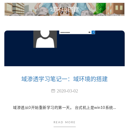
域环境搭建
域渗透学习笔记一：域环境的搭建
2020-03-02
域渗透从0开始重新学习的第一天。 台式机上是win10系统，VM里之前已经安装了2008和2012，再添加一台win7，计划用2012当域控，2008跑服务，win7做主要靶跳板。 win7是刚刚装的比较干净的机器，2008上有360，20...
READ MORE