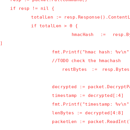
if
resp != nil {
totalLen
 :
= resp.Response().Content
if
totalLen > 0 {
hmacHash
 :
= resp.By
]
fmt.Printf("hmac
hash: %v\n"
//TODO
check the hmachash
restBytes
 :
= resp.Bytes
decrypted
 :
= packet.DecryptP
timestamp
 :
= decrypted[:4]
fmt.Printf("timestamp
: 
%v\n"
lenBytes
 :
= decrypted[4:8]
packetLen
 :
= packet.ReadInt(