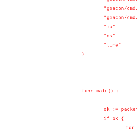
"geacon/cmd
"geacon/cmd
"io"
"os"
"time"
)
func
main() {
ok
 :
= packe
if
ok {
for