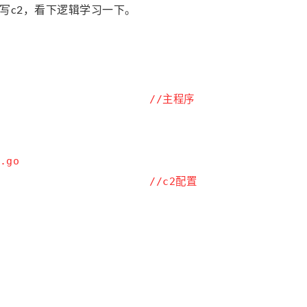
go写c2，看下逻辑学习一下。
                       
//主程序
.go

                       
//c2配置