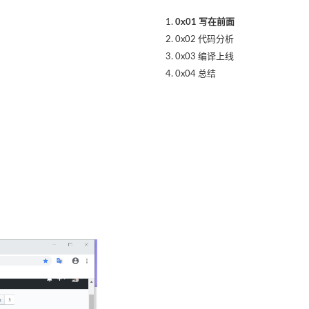
0x01 写在前面
0x02 代码分析
0x03 编译上线
0x04 总结
加载icons.cna
RSA公钥/私钥生成
编译上线