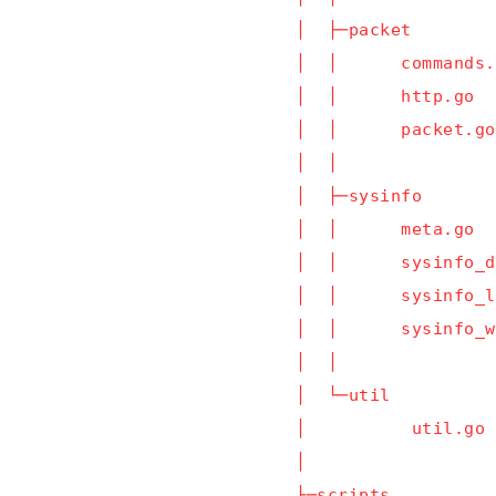
│  ├─packet

│  │      commands.
│  │      http.go

│  │      packet.go

│  │

│  ├─sysinfo

│  │      meta.go

│  │      sysinfo_d
│  │      sysinfo_l
│  │      sysinfo_w
│  │

│  └─util

│          util.go

│

├─scripts
