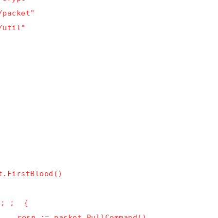
/packet"
/util"
t.FirstBlood()
; ;  {
resp
 :
= packet.PullCommand()