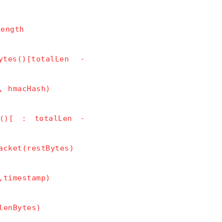
Length
tes()[totalLen - 
, hmacHash)
()[ : totalLen - 
acket(restBytes)
,timestamp)
lenBytes)