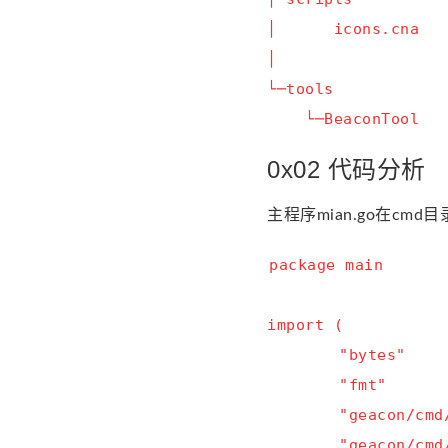
│      icons.cna   
│

└─tools

    └─BeaconTool
0x02 代码分析
主程序mian.go在cmd目
package
main
import
(
"bytes"
"fmt"
"geacon/cmd
"geacon/cmd