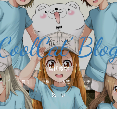
CoolCat' Blo
当代废物
首页
归档
友链
关于