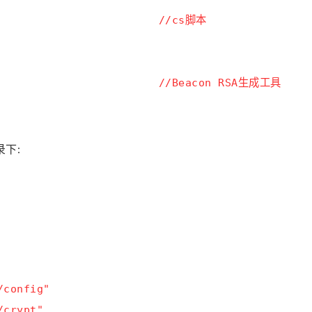
                        
//cs脚本
                           
//Beacon RSA生成工具
录下:
/config"
/crypt"