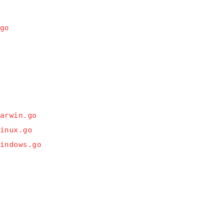
go

arwin.go

inux.go

indows.go
