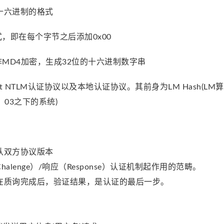
十六进制的格式
格式，即在每个字节之后添加0x00
串作MD4加密，生成32位的十六进制数字串
持Net NTLM认证协议以及本地认证协议。其前身为LM Hash(
，03之下的系统)
认双方协议版本
alenge）/响应（Response）认证机制起作用的范畴。
在质询完成后，验证结果，是认证的最后一步。