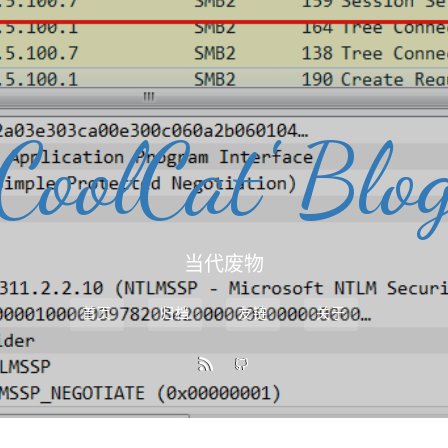
CoolCat' Blo
当代废物
首页
归档
友链
关于